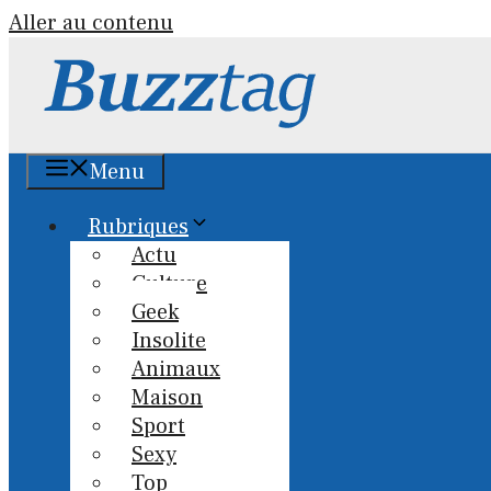
Aller au contenu
Menu
Rubriques
Actu
Culture
Geek
Insolite
Animaux
Maison
Sport
Sexy
Top