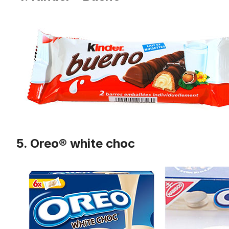
5. Oreo® white choc