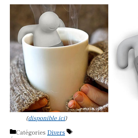
(
disponible ici
)
Catégories
Divers