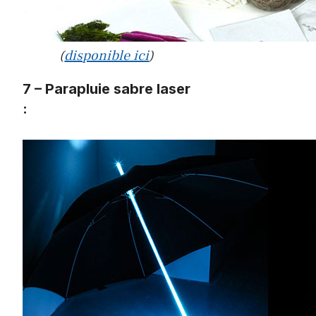
(
disponible ici
)
7 – Parapluie sabre laser
: