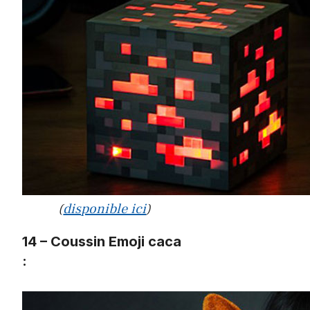
(
disponible ici
)
14 – Coussin Emoji caca
: