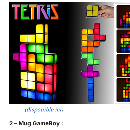
(
disponible ici
)
2 – Mug GameBoy :