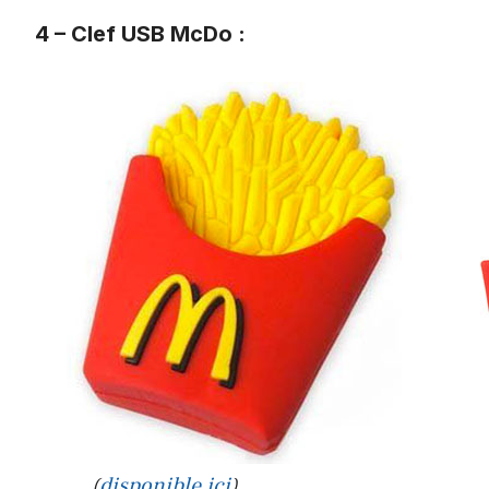
4 – Clef USB McDo :
(
disponible ici
)